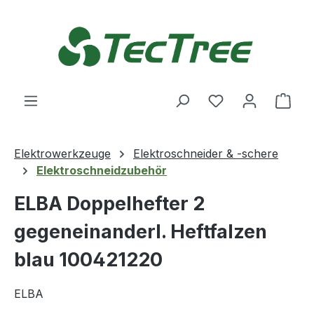
Zum Hauptinhalt springen
Du hast 0 Produ
Ware
Elektrowerkzeuge
Elektroschneider & -schere
Elektroschneidzubehör
ELBA Doppelhefter 2
gegeneinanderl. Heftfalzen
blau 100421220
ELBA