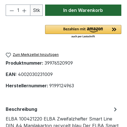
Produkt Anzahl: Gib den gewünschten We
Stk
In den Warenkorb
Zum Merkzettel hinzufügen
Produktnummer:
39976520909
EAN:
4002030231009
Herstellernummer:
9199124963
Beschreibung
ELBA 100421220 ELBA Zweifalzhefter Smart Line
DIN A4 Manilakarton recycelt blau Der ELBA Smart