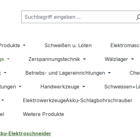
Produkte
Schweißen u. Löten
Elektromasc
ge
Zerspannungstechnik
Wälzlager
k
Betriebs- und Lagereinrichtungen
Che
stungen
Handwerkzeuge
Schweissen+L
ElektrowerkzeugeAkku-Schlagbohrschrauber
el
Weitere Produkte
ku-Elektroschneider