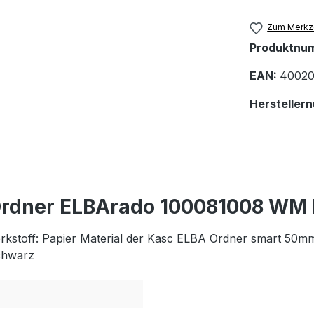
Zum Merkze
Produktnu
EAN:
40020
Hersteller
Ordner ELBArado 100081008 WM
off: Papier Material der Kasc ELBA Ordner smart 50mm 
schwarz