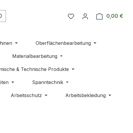
Du hast 0 Produkte auf 
0,00 €
Ware
hinen
Oberflächenbearbeitung
Materialbearbeitung
mische & Technische Produkte
öten
Spanntechnik
Arbeitsschutz
Arbeitsbekleidung