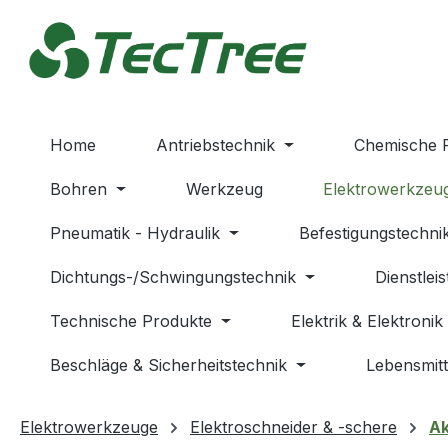
m Hauptinhalt springen
Zur Suche springen
Zur Hauptnavigation springen
Home
Antriebstechnik
Chemische 
Bohren
Werkzeug
Elektrowerkzeu
Pneumatik - Hydraulik
Befestigungstechni
Dichtungs-/Schwingungstechnik
Dienstlei
Technische Produkte
Elektrik & Elektronik
Beschläge & Sicherheitstechnik
Lebensmitt
Elektrowerkzeuge
Elektroschneider & -schere
Ak