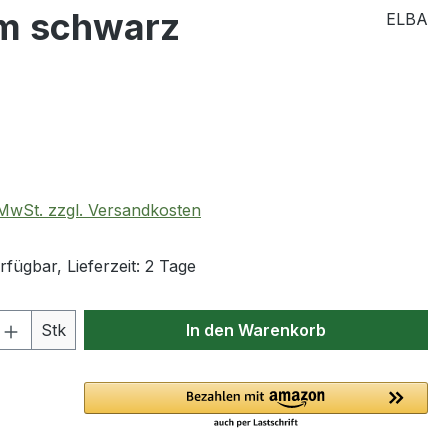
m schwarz
ELBA
eis:
. MwSt. zzgl. Versandkosten
fügbar, Lieferzeit: 2 Tage
 Anzahl: Gib den gewünschten Wert ein 
Stk
In den Warenkorb