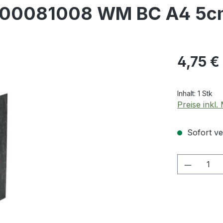
 100081008 WM BC A4 5c
Regulärer Pr
4,75 €
Inhalt:
1 Stk
Preise inkl
Sofort ver
Produkt