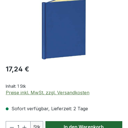
Regulärer Preis:
17,24 €
Inhalt:
1 Stk
Preise inkl. MwSt. zzgl. Versandkosten
Sofort verfügbar, Lieferzeit: 2 Tage
Produkt Anzahl: Gib den gewünschten We
Stk
In den Warenkorb