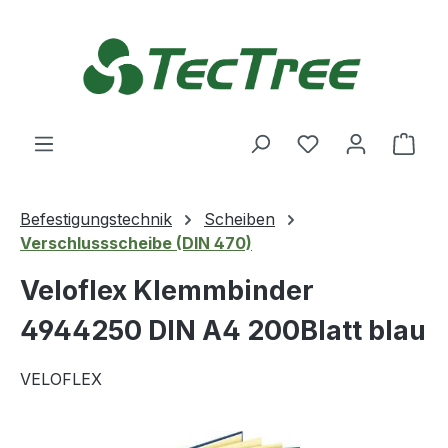
Zum Hauptinhalt springen
Du hast 0 Produ
Ware
Befestigungstechnik
Scheiben
Verschlussscheibe (DIN 470)
Veloflex Klemmbinder
4944250 DIN A4 200Blatt blau
VELOFLEX
Bildergalerie überspringen