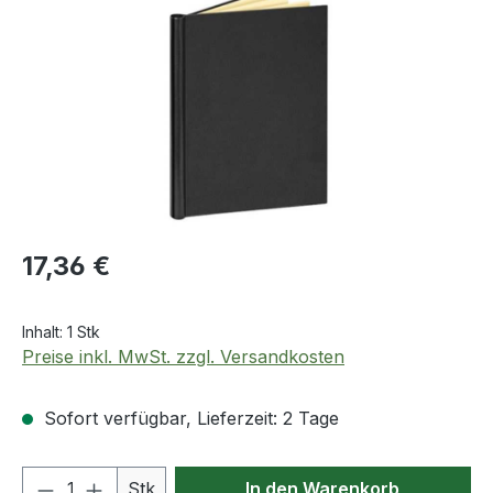
Regulärer Preis:
17,36 €
Inhalt:
1 Stk
Preise inkl. MwSt. zzgl. Versandkosten
Sofort verfügbar, Lieferzeit: 2 Tage
Produkt Anzahl: Gib den gewünschten We
Stk
In den Warenkorb