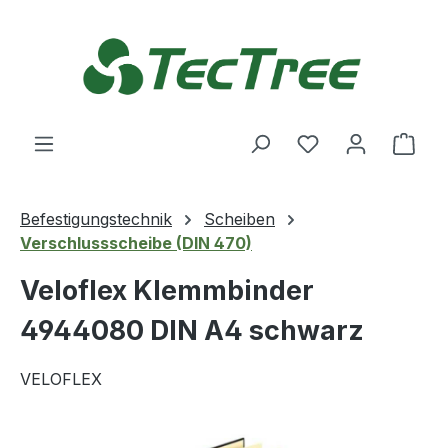
Zum Hauptinhalt springen
Du hast 0 Produ
Ware
Befestigungstechnik
Scheiben
Verschlussscheibe (DIN 470)
Veloflex Klemmbinder
4944080 DIN A4 schwarz
VELOFLEX
Bildergalerie überspringen