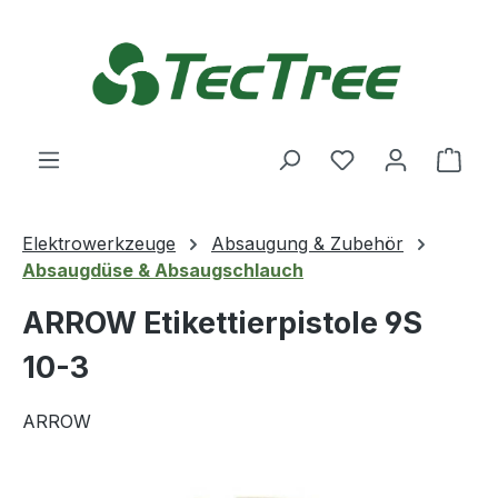
Zum Hauptinhalt springen
Du hast 0 Produ
Ware
Elektrowerkzeuge
Absaugung & Zubehör
Absaugdüse & Absaugschlauch
ARROW Etikettierpistole 9S
10-3
ARROW
Bildergalerie überspringen