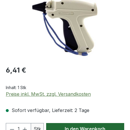
Regulärer Preis:
6,41 €
Inhalt:
1 Stk
Preise inkl. MwSt. zzgl. Versandkosten
Sofort verfügbar, Lieferzeit: 2 Tage
Produkt Anzahl: Gib den gewünschten We
Stk
In den Warenkorb