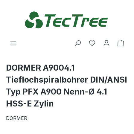
Zum Hauptinhalt springen
Du hast 0 Produ
Ware
DORMER A9004.1
Tieflochspiralbohrer DIN/ANSI
Typ PFX A900 Nenn-Ø 4.1
HSS-E Zylin
DORMER