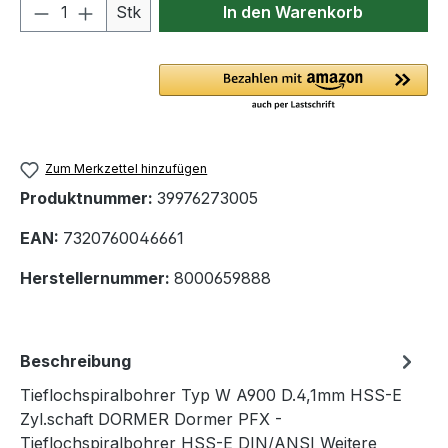
Produkt Anzahl: Gib den gewünschten We
Stk
In den Warenkorb
Zum Merkzettel hinzufügen
Produktnummer:
39976273005
EAN:
7320760046661
Herstellernummer:
8000659888
Beschreibung
Tieflochspiralbohrer Typ W A900 D.4,1mm HSS-E
Zyl.schaft DORMER Dormer PFX -
Tieflochspiralbohrer HSS-E DIN/ANSI Weitere