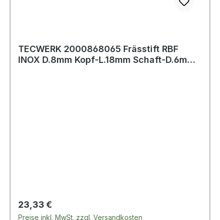
TECWERK 2000868065 Frässtift RBF
INOX D.8mm Kopf-L.18mm Schaft-D.6mm
HM Verz.Nor
Regulärer Preis:
23,33 €
Preise inkl. MwSt. zzgl. Versandkosten