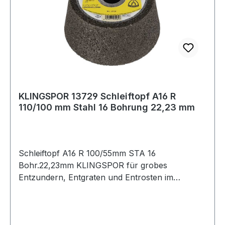
KLINGSPOR 13729 Schleiftopf A16 R
110/100 mm Stahl 16 Bohrung 22,23 mm
Schleiftopf A16 R 100/55mm STA 16
Bohr.22,23mm KLINGSPOR für grobes
Entzundern, Entgraten und Entrosten im
Metallbereich bzw. verschiedener Werkstoffe ·
Härtegrad mittel · Maße 110/100 x 55 · Bohrung
22,23 mm Ø Weitere technische Eigenschaften: ·