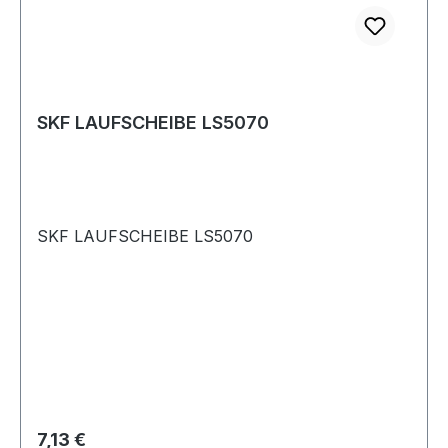
SKF LAUFSCHEIBE LS5070
SKF LAUFSCHEIBE LS5070
Regulärer Preis:
7,13 €