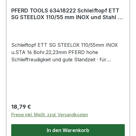
PFERD TOOLS 63418222 Schleiftopf ETT
SG STEELOX 110/55 mm INOX und Stahl 16
Bohr
Schleiftopf ETT SG STEELOX 110/55mm INOX
u.STA 16 Bohr.22,23mm PFERD hohe
Schleiffreudigkeit und gute Standzeit · für
Schweißnahtbearbeitung, Anfasen, Entgraten,
Flächenschliff · Maße 110 x 55 · Bohrung 22,23
mm ØWeitere technische Eigenschaften:· max.
Drehzahl: 8600min-¹
Regulärer Preis:
18,79 €
Preise inkl. MwSt. zzgl. Versandkosten
In den Warenkorb