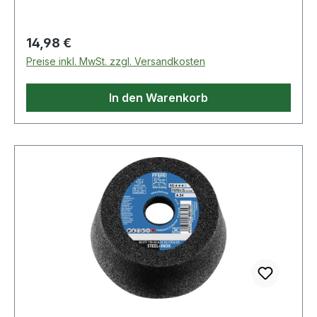
Typ: A16 R · Bohrung: 22,23mm · max. Drehzahl:
8600min-¹
Regulärer Preis:
14,98 €
Preise inkl. MwSt. zzgl. Versandkosten
In den Warenkorb