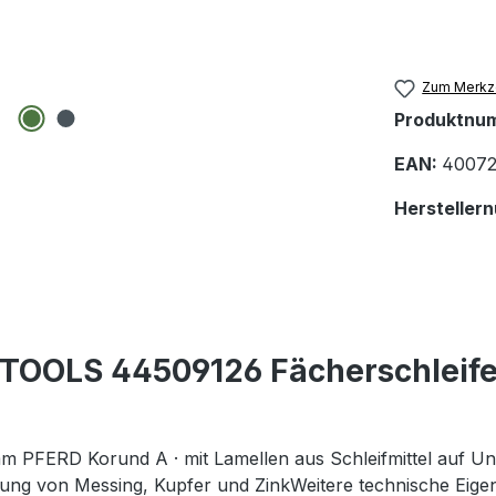
Zum Merkze
Produktnu
EAN:
40072
Hersteller
 TOOLS 44509126 Fächerschlei
FERD Korund A · mit Lamellen aus Schleifmittel auf Unter
itung von Messing, Kupfer und ZinkWeitere technische Eige