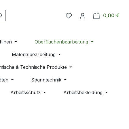
Du hast 0 Produkte auf 
0,00 €
Ware
hinen
Oberflächenbearbeitung
Materialbearbeitung
mische & Technische Produkte
öten
Spanntechnik
Arbeitsschutz
Arbeitsbekleidung