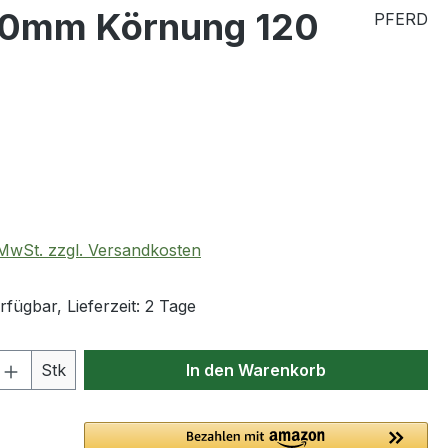
30mm Körnung 120
PFERD
eis:
. MwSt. zzgl. Versandkosten
fügbar, Lieferzeit: 2 Tage
 Anzahl: Gib den gewünschten Wert ein 
Stk
In den Warenkorb