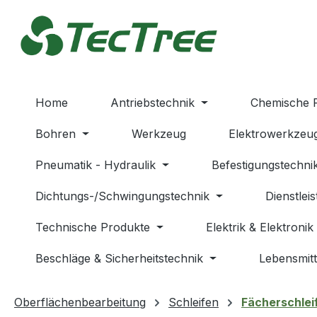
m Hauptinhalt springen
Zur Suche springen
Zur Hauptnavigation springen
Home
Antriebstechnik
Chemische 
Bohren
Werkzeug
Elektrowerkzeu
Pneumatik - Hydraulik
Befestigungstechni
Dichtungs-/Schwingungstechnik
Dienstlei
Technische Produkte
Elektrik & Elektronik
Beschläge & Sicherheitstechnik
Lebensmitt
Oberflächenbearbeitung
Schleifen
Fächerschlei