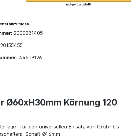
ttel hinzufügen
mmer:
2000281405
20155455
nummer:
44509126
fer Ø60xH30mm Körnung 120
lage · für den universellen Einsatz von Grob- bis
nschaften:· Schaft-Ø: 6mm