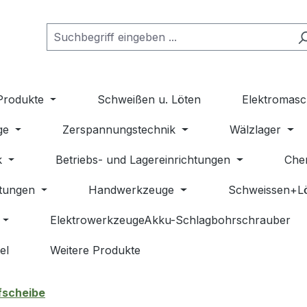
Produkte
Schweißen u. Löten
Elektromasc
ge
Zerspannungstechnik
Wälzlager
k
Betriebs- und Lagereinrichtungen
Che
stungen
Handwerkzeuge
Schweissen+L
ElektrowerkzeugeAkku-Schlagbohrschrauber
el
Weitere Produkte
fscheibe