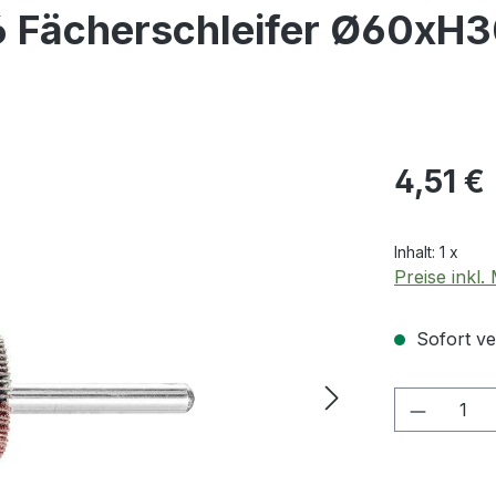
 Fächerschleifer Ø60xH
Regulärer Pr
4,51 €
Inhalt:
1 x
Preise inkl
Sofort ver
Produkt