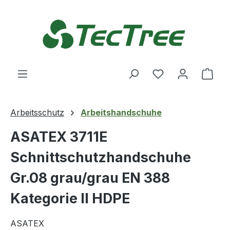
Zum Hauptinhalt springen
Du hast 0 Produ
Ware
Arbeitsschutz
Arbeitshandschuhe
ASATEX 3711E
Schnittschutzhandschuhe
Gr.08 grau/grau EN 388
Kategorie II HDPE
ASATEX