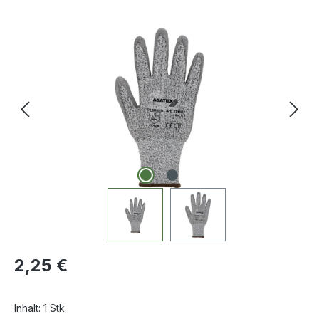
Bildergalerie überspringen
Regulärer Preis:
2,25 €
Inhalt:
1 Stk