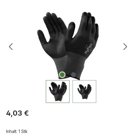
Bildergalerie überspringen
Regulärer Preis:
4,03 €
Inhalt:
1 Stk