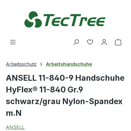
Zum Hauptinhalt springen
Du hast 0 Produ
Ware
Arbeitsschutz
Arbeitshandschuhe
ANSELL 11-840-9 Handschuhe
HyFlex® 11-840 Gr.9
schwarz/grau Nylon-Spandex
m.N
ANSELL