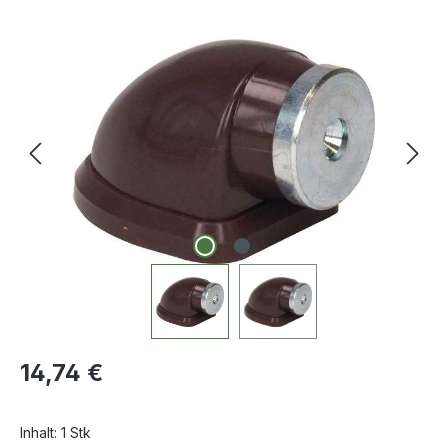
Bildergalerie überspringen
Regulärer Preis:
14,74 €
Inhalt:
1 Stk