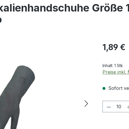
alienhandschuhe Größe 
o
Regulärer Pr
1,89 €
Inhalt:
1 Stk
Preise inkl
Sofort ver
Produkt