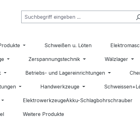
Produkte
Schweißen u. Löten
Elektromasc
ge
Zerspannungstechnik
Wälzlager
k
Betriebs- und Lagereinrichtungen
Che
stungen
Handwerkzeuge
Schweissen+L
ElektrowerkzeugeAkku-Schlagbohrschrauber
el
Weitere Produkte