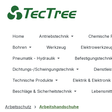
m Hauptinhalt springen
Zur Suche springen
Zur Hauptnavigation springen
Home
Antriebstechnik
Chemische 
Bohren
Werkzeug
Elektrowerkzeu
Pneumatik - Hydraulik
Befestigungstechni
Dichtungs-/Schwingungstechnik
Dienstlei
Technische Produkte
Elektrik & Elektronik
Beschläge & Sicherheitstechnik
Lebensmitt
Arbeitsschutz
Arbeitshandschuhe