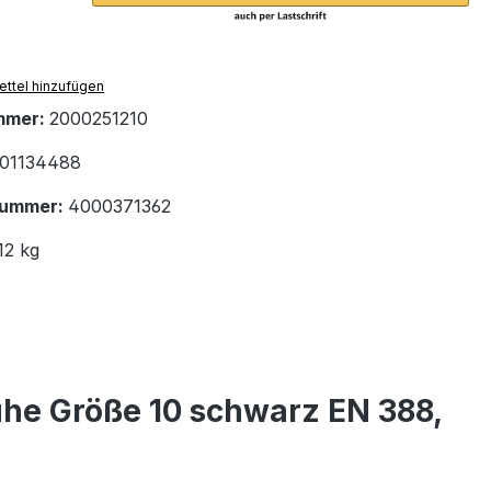
ttel hinzufügen
mmer:
2000251210
01134488
nummer:
4000371362
12 kg
he Größe 10 schwarz EN 388,