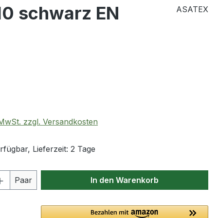
10 schwarz EN
ASATEX
eis:
. MwSt. zzgl. Versandkosten
fügbar, Lieferzeit: 2 Tage
 Anzahl: Gib den gewünschten Wert ein 
Paar
In den Warenkorb