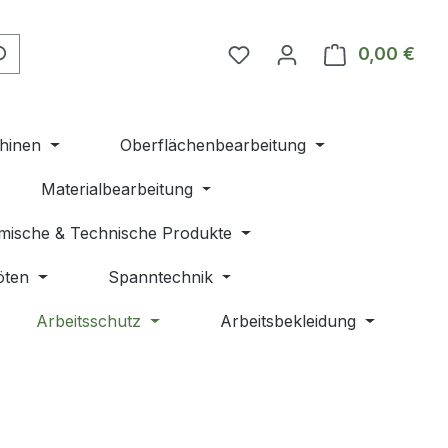
Du hast 0 Produkte auf 
0,00 €
Ware
hinen
Oberflächenbearbeitung
Materialbearbeitung
mische & Technische Produkte
öten
Spanntechnik
Arbeitsschutz
Arbeitsbekleidung