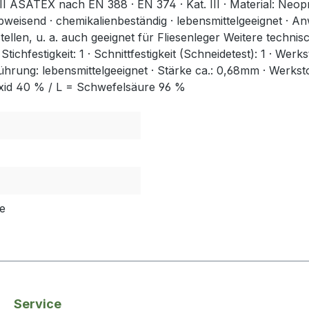
TEX nach EN 388 · EN 374 · Kat. III · Material: Neopren/La
bweisend · chemikalienbeständig · lebensmittelgeeignet · An
tellen, u. a. auch geeignet für Fliesenleger Weitere techn
· Stichfestigkeit: 1 · Schnittfestigkeit (Schneidetest): 1 · Wer
ührung: lebensmittelgeeignet · Stärke ca.: 0,68mm · Werkst
oxid 40 % / L = Schwefelsäure 96 %
e
Service