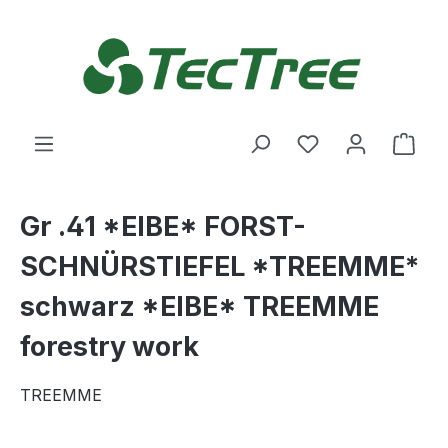
Zum Hauptinhalt springen
Du hast 0 Produ
Ware
Gr .41 *EIBE* FORST-
SCHNÜRSTIEFEL *TREEMME*
schwarz *EIBE* TREEMME
forestry work
TREEMME